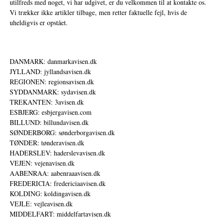
utilfreds med noget, vi har udgivet, er du velkommen til at kontakte os.
Vi trækker ikke artikler tilbage, men retter faktuelle fejl, hvis de
uheldigvis er opstået.
DANMARK: danmarkavisen.dk
JYLLAND: jyllandsavisen.dk
REGIONEN: regionsavisen.dk
SYDDANMARK: sydavisen.dk
TREKANTEN: 3avisen.dk
ESBJERG: esbjergavisen.com
BILLUND: billundavisen.dk
SØNDERBORG: sønderborgavisen.dk
TØNDER: tønderavisen.dk
HADERSLEV: haderslevavisen.dk
VEJEN: vejenavisen.dk
AABENRAA: aabenraaavisen.dk
FREDERICIA: fredericiaavisen.dk
KOLDING: koldingavisen.dk
VEJLE: vejleavisen.dk
MIDDELFART: middelfartavisen.dk