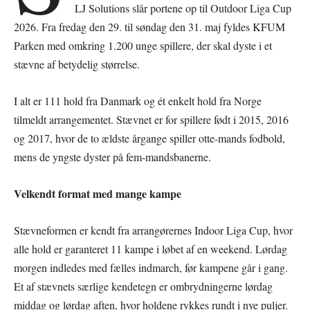
LJ Solutions slår portene op til Outdoor Liga Cup
2026. Fra fredag den 29. til søndag den 31. maj fyldes KFUM
Parken med omkring 1.200 unge spillere, der skal dyste i et
stævne af betydelig størrelse.
I alt er 111 hold fra Danmark og ét enkelt hold fra Norge
tilmeldt arrangementet. Stævnet er for spillere født i 2015, 2016
og 2017, hvor de to ældste årgange spiller otte-mands fodbold,
mens de yngste dyster på fem-mandsbanerne.
Velkendt format med mange kampe
Stævneformen er kendt fra arrangørernes Indoor Liga Cup, hvor
alle hold er garanteret 11 kampe i løbet af en weekend. Lørdag
morgen indledes med fælles indmarch, før kampene går i gang.
Et af stævnets særlige kendetegn er ombrydningerne lørdag
middag og lørdag aften, hvor holdene rykkes rundt i nye puljer.