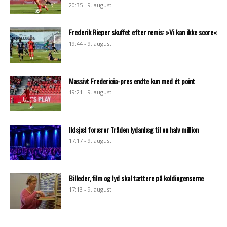
20:35 - 9. august
Frederik Rieper skuffet efter remis: »Vi kan ikke score«
19:44 - 9. august
Massivt Fredericia-pres endte kun med ét point
19:21 - 9. august
Ildsjæl forærer Tråden lydanlæg til en halv million
17:17 - 9. august
Billeder, film og lyd skal tættere på koldingenserne
17:13 - 9. august