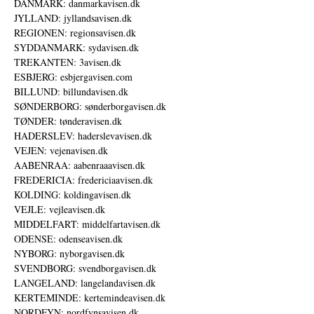
DANMARK: danmarkavisen.dk
JYLLAND: jyllandsavisen.dk
REGIONEN: regionsavisen.dk
SYDDANMARK: sydavisen.dk
TREKANTEN: 3avisen.dk
ESBJERG: esbjergavisen.com
BILLUND: billundavisen.dk
SØNDERBORG: sønderborgavisen.dk
TØNDER: tønderavisen.dk
HADERSLEV: haderslevavisen.dk
VEJEN: vejenavisen.dk
AABENRAA: aabenraaavisen.dk
FREDERICIA: fredericiaavisen.dk
KOLDING: koldingavisen.dk
VEJLE: vejleavisen.dk
MIDDELFART: middelfartavisen.dk
ODENSE: odenseavisen.dk
NYBORG: nyborgavisen.dk
SVENDBORG: svendborgavisen.dk
LANGELAND: langelandavisen.dk
KERTEMINDE: kertemindeavisen.dk
NORDFYN: nordfynsavisen.dk