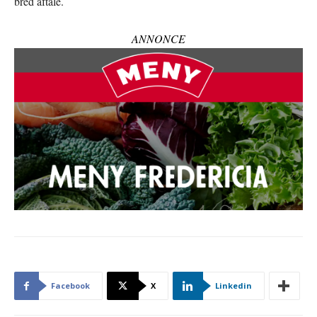
bred aftale.
ANNONCE
Facebook
X
Linkedin