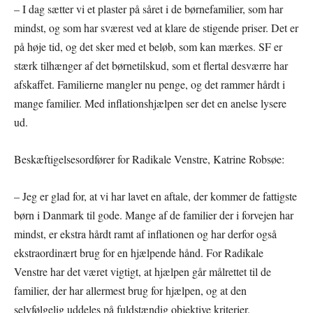
– I dag sætter vi et plaster på såret i de børnefamilier, som har
mindst, og som har sværest ved at klare de stigende priser. Det er
på høje tid, og det sker med et beløb, som kan mærkes. SF er
stærk tilhænger af det børnetilskud, som et flertal desværre har
afskaffet. Familierne mangler nu penge, og det rammer hårdt i
mange familier. Med inflationshjælpen ser det en anelse lysere
ud.
Beskæftigelsesordfører for Radikale Venstre, Katrine Robsøe:
– Jeg er glad for, at vi har lavet en aftale, der kommer de fattigste
børn i Danmark til gode. Mange af de familier der i forvejen har
mindst, er ekstra hårdt ramt af inflationen og har derfor også
ekstraordinært brug for en hjælpende hånd. For Radikale
Venstre har det været vigtigt, at hjælpen går målrettet til de
familier, der har allermest brug for hjælpen, og at den
selvfølgelig uddeles på fuldstændig objektive kriterier.