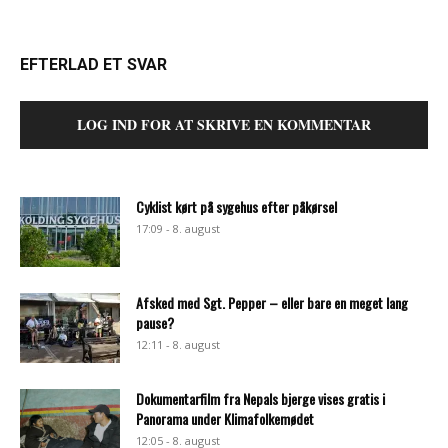
EFTERLAD ET SVAR
LOG IND FOR AT SKRIVE EN KOMMENTAR
Cyklist kørt på sygehus efter påkørsel
17:09 - 8. august
Afsked med Sgt. Pepper – eller bare en meget lang
pause?
12:11 - 8. august
Dokumentarfilm fra Nepals bjerge vises gratis i
Panorama under Klimafolkemødet
12:05 - 8. august