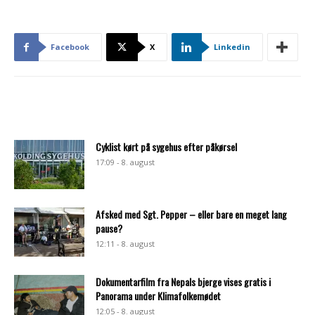
Facebook
X
Linkedin
Cyklist kørt på sygehus efter påkørsel
17:09 - 8. august
Afsked med Sgt. Pepper – eller bare en meget lang
pause?
12:11 - 8. august
Dokumentarfilm fra Nepals bjerge vises gratis i
Panorama under Klimafolkemødet
12:05 - 8. august