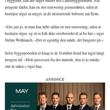
i byggeriet, kan der søges midler hos Landsbyggefonden. Når
pengene falder, kan en stor renovering gennemføres, uden at
huslejen stiger så meget, at de eksisterende beboere må flytte.
»Det gør jo, at man kan løfte sådan en stor renovering, uden at
huslejen stiger, og så er folk ikke overhovedet til at bo her,« siger
Stefan Weihrauch. »Det er egentlig den måde, det fungerer på.«
Selve byggeperioden er knap to år. Forløbet forud har taget langt
længere tid. »Hele processen fra det startede, den er jo måske
otte år siden,« siger han.
ANNONCE