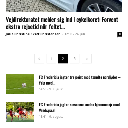
Vejdirektoratet melder sig ind i cykelkoret: Forvent
ekstra rejsetid når feltet...
Julie Christine Skøtt Christensen
-
12:38 - 24. juli
0
1
2
3
FC Fredericia jagter tre point mod tændte nordjyder –
følg med...
14:50 - 9. august
FC Fredericia jagter sæsonens anden hjemmesejr mod
Vendsyssel
11:41 - 9. august