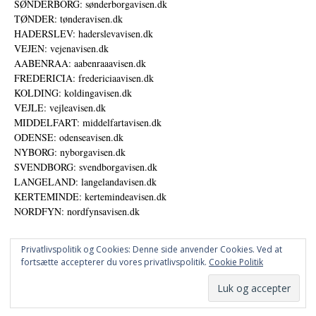
SØNDERBORG: sønderborgavisen.dk
TØNDER: tønderavisen.dk
HADERSLEV: haderslevavisen.dk
VEJEN: vejenavisen.dk
AABENRAA: aabenraaavisen.dk
FREDERICIA: fredericiaavisen.dk
KOLDING: koldingavisen.dk
VEJLE: vejleavisen.dk
MIDDELFART: middelfartavisen.dk
ODENSE: odenseavisen.dk
NYBORG: nyborgavisen.dk
SVENDBORG: svendborgavisen.dk
LANGELAND: langelandavisen.dk
KERTEMINDE: kertemindeavisen.dk
NORDFYN: nordfynsavisen.dk
Privatlivspolitik og Cookies: Denne side anvender Cookies. Ved at
fortsætte accepterer du vores privatlivspolitik.
Cookie Politik
Annoncer
Udgiver
© DANSKE DIGITALE MEDIER A/S - NYHEDER, ANALYSER OG PERSPEKTIVER