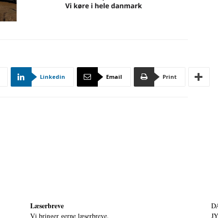
Linkedin
Email
Print
Læserbreve
D
Vi bringer gerne læserbreve.
JY