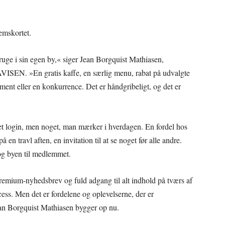
emskortet.
uge i sin egen by,« siger Jean Borgquist Mathiasen,
AVISEN. »En gratis kaffe, en særlig menu, rabat på udvalgte
ement eller en konkurrence. Det er håndgribeligt, og det er
et login, men noget, man mærker i hverdagen. En fordel hos
 en travl aften, en invitation til at se noget før alle andre.
og byen til medlemmet.
Premium-nyhedsbrev og fuld adgang til alt indhold på tværs af
ss. Men det er fordelene og oplevelserne, der er
ean Borgquist Mathiasen bygger op nu.