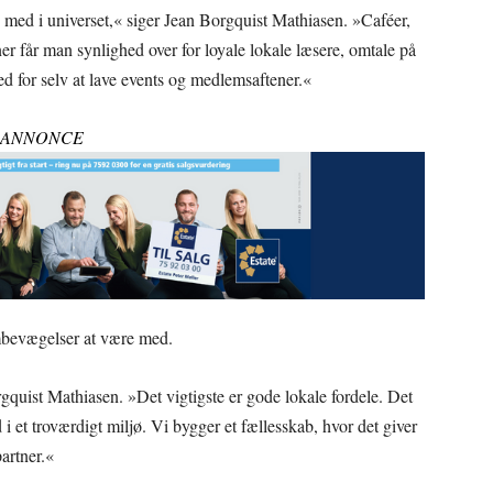
 med i universet,« siger Jean Borgquist Mathiasen. »Caféer,
ner får man synlighed over for loyale lokale læsere, omtale på
d for selv at lave events og medlemsaftener.«
ANNONCE
mbevægelser at være med.
gquist Mathiasen. »Det vigtigste er gode lokale fordele. Det
 i et troværdigt miljø. Vi bygger et fællesskab, hvor det giver
artner.«