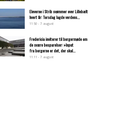
Eleverne i Strib svømmer over Lillebælt
hvert år: Torsdag lagde verdens...
11:50 - 7. august
Fredericia inviterer til borgermøde om
de svære besparelser: »Input
fra borgerne er det, der skal...
11:11 - 7. august