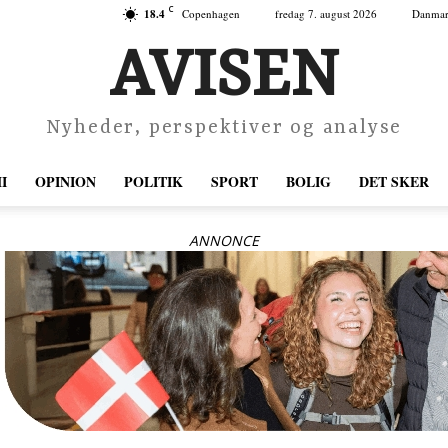
C
18.4
Copenhagen
fredag 7. august 2026
Danma
AVISEN
Nyheder, perspektiver og analyse
I
OPINION
POLITIK
SPORT
BOLIG
DET SKER
ANNONCE