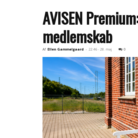
AVISEN Premium: l
medlemskab
Af
Ellen Gammelgaard
-
22:46 - 28. maj
0