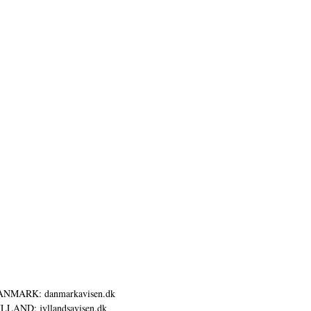
ANMARK: danmarkavisen.dk
LLAND: jyllandsavisen.dk