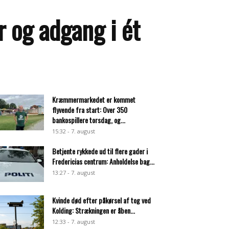
r og adgang i ét
Kræmmermarkedet er kommet
flyvende fra start: Over 350
bankospillere torsdag, og...
15:32 - 7. august
Betjente rykkede ud til flere gader i
Fredericias centrum: Anholdelse bag...
13:27 - 7. august
Kvinde død efter påkørsel af tog ved
Kolding: Strækningen er åben...
12:33 - 7. august