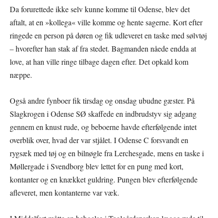
Da forurettede ikke selv kunne komme til Odense, blev det
aftalt, at en »kollega« ville komme og hente sagerne. Kort efter
ringede en person på døren og fik udleveret en taske med sølvtøj
– hvorefter han stak af fra stedet. Bagmanden nåede endda at
love, at han ville ringe tilbage dagen efter. Det opkald kom
næppe.
Også andre fynboer fik tirsdag og onsdag ubudne gæster. På
Slagkrogen i Odense SØ skaffede en indbrudstyv sig adgang
gennem en knust rude, og beboerne havde efterfølgende intet
overblik over, hvad der var stjålet. I Odense C forsvandt en
rygsæk med tøj og en bilnøgle fra Lerchesgade, mens en taske i
Møllergade i Svendborg blev lettet for en pung med kort,
kontanter og en knækket guldring. Pungen blev efterfølgende
afleveret, men kontanterne var væk.