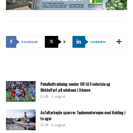
Facebook
X
Linkedin
Pokallodtrækning sender OB til Fredericia og
Middelfart på udebane i Odense
21:28 - 6. august
Asfaltarbejde spærrer Taulovmotorvejen mod Kolding i
to uger
20:28 - 6. august