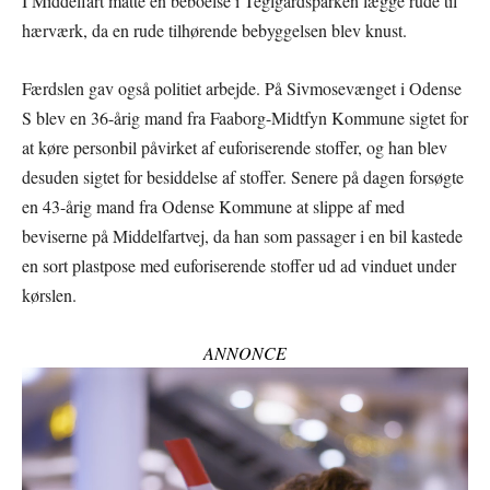
I Middelfart måtte en beboelse i Teglgårdsparken lægge rude til
hærværk, da en rude tilhørende bebyggelsen blev knust.
Færdslen gav også politiet arbejde. På Sivmosevænget i Odense
S blev en 36-årig mand fra Faaborg-Midtfyn Kommune sigtet for
at køre personbil påvirket af euforiserende stoffer, og han blev
desuden sigtet for besiddelse af stoffer. Senere på dagen forsøgte
en 43-årig mand fra Odense Kommune at slippe af med
beviserne på Middelfartvej, da han som passager i en bil kastede
en sort plastpose med euforiserende stoffer ud ad vinduet under
kørslen.
ANNONCE