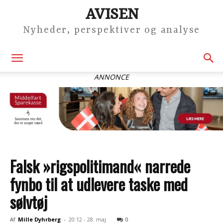
AVISEN
Nyheder, perspektiver og analyse
ANNONCE
Falsk »rigspolitimand« narrede
fynbo til at udlevere taske med
sølvtøj
Af
Mille Dyhrberg
-
20:12 - 28. maj
0