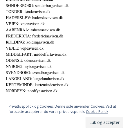
SØNDERBORG: sønderborgavisen.dk
TØNDER: tønderavisen.dk
HADERSLEV: haderslevavisen.dk
VEJEN: vejenavisen.dk
AABENRAA: aabenraaavisen.dk
FREDERICIA: fredericiaavisen.dk
KOLDING: koldingavisen.dk
VEJLE: vejleavisen.dk
MIDDELFART: middelfartavisen.dk
ODENSE: odenseavisen.dk
NYBORG: nyborgavisen.dk
SVENDBORG: svendborgavisen.dk
LANGELAND: langelandavisen.dk
KERTEMINDE: kertemindeavisen.dk
NORDFYN: nordfynsavisen.dk
Privatlivspolitik og Cookies: Denne side anvender Cookies. Ved at
fortsætte accepterer du vores privatlivspolitik.
Cookie Politik
Annoncer
Udgiver
© DANSKE DIGITALE MEDIER A/S - NYHEDER, ANALYSER OG PERSPEKTIVER