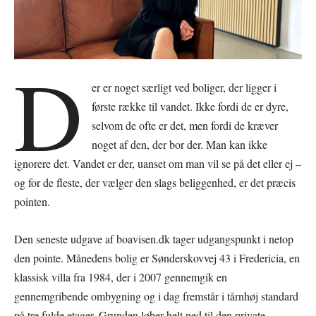
D
er er noget særligt ved boliger, der ligger i
første række til vandet. Ikke fordi de er dyre,
selvom de ofte er det, men fordi de kræver
noget af den, der bor der. Man kan ikke
ignorere det. Vandet er der, uanset om man vil se på det eller ej –
og for de fleste, der vælger den slags beliggenhed, er det præcis
pointen.
Den seneste udgave af boavisen.dk tager udgangspunkt i netop
den pointe. Månedens bolig er Sønderskovvej 43 i Fredericia, en
klassisk villa fra 1984, der i 2007 gennemgik en
gennemgribende ombygning og i dag fremstår i tårnhøj standard
på tre fulde etager. Grunden løber helt ned til den private