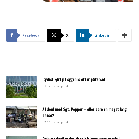
Facebook
X
Linkedin
Cyklist kørt på sygehus efter påkørsel
17:09 - 8. august
Afsked med Sgt. Pepper – eller bare en meget lang
pause?
12:11 - 8. august
Dokumentarfilm fra Nepals bjerge vises gratis i