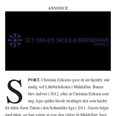
ANNONCE
S
PORT.
Christian Eriksens gave til sin hjemby står
stadig ved Lillebæltskolen i Middelfart. Banen
blev indviet i 2012, efter at Christian Eriksen som
ung Ajax-spiller havde modtaget den som hæder
for titlen Årets Talent i den hollandske liga i 2011. Gaven fulgte
med titlen, og han valgte at give den videre til Middelfart, hvor