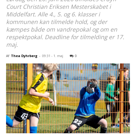
Court Christian Eriksen Mesterskabet i
Middelfart. Alle 4., 5. og 6. klasser i
kommunen kan tilmelde hold, og der
kæmpes både om vandrepokal og om en
respektpokal. Deadline for tilmelding er 17.
maj.
Af
Thea Dyhrberg
-
09:31 - 1. maj
0