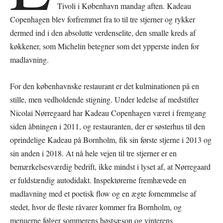
Tivoli i København mandag aften. Kadeau
Copenhagen blev forfremmet fra to til tre stjerner og rykker
dermed ind i den absolutte verdenselite, den smalle kreds af
køkkener, som Michelin betegner som det ypperste inden for
madlavning.
For den københavnske restaurant er det kulminationen på en
stille, men vedholdende stigning. Under ledelse af medstifter
Nicolai Nørregaard har Kadeau Copenhagen været i fremgang
siden åbningen i 2011, og restauranten, der er søsterhus til den
oprindelige Kadeau på Bornholm, fik sin første stjerne i 2013 og
sin anden i 2018. At nå hele vejen til tre stjerner er en
bemærkelsesværdig bedrift, ikke mindst i lyset af, at Nørregaard
er fuldstændig autodidakt. Inspektørerne fremhævede en
madlavning med et poetisk flow og en ægte fornemmelse af
stedet, hvor de fleste råvarer kommer fra Bornholm, og
menuerne følger sommerens høstsæson og vinterens