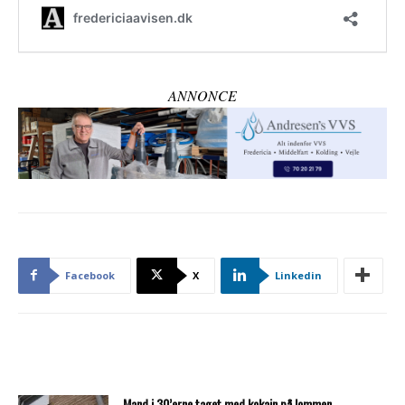
ANNONCE
Facebook
X
Linkedin
Mand i 30’erne taget med kokain på lommen