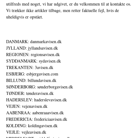
utilfreds med noget, vi har udgivet, er du velkommen til at kontakte os.
Vi trækker ikke artikler tilbage, men retter faktuelle fejl, hvis de
uheldigvis er opstået.
DANMARK: danmarkavisen.dk
JYLLAND: jyllandsavisen.dk
REGIONEN: regionsavisen.dk
SYDDANMARK: sydavisen.dk
TREKANTEN: 3avisen.dk
ESBJERG: esbjergavisen.com
BILLUND: billundavisen.dk
SØNDERBORG: sønderborgavisen.dk
TØNDER: tønderavisen.dk
HADERSLEV: haderslevavisen.dk
VEJEN: vejenavisen.dk
AABENRAA: aabenraaavisen.dk
FREDERICIA: fredericiaavisen.dk
KOLDING: koldingavisen.dk
VEJLE: vejleavisen.dk