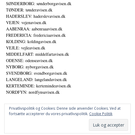
SØNDERBORG: sønderborgavisen.dk
TØNDER: tønderavisen.dk
HADERSLEV: haderslevavisen.dk
VEJEN: vejenavisen.dk
AABENRAA: aabenraaavisen.dk
FREDERICIA: fredericiaavisen.dk
KOLDING: koldingavisen.dk
VEJLE: vejleavisen.dk
MIDDELFART: middelfartavisen.dk
ODENSE: odenseavisen.dk
NYBORG: nyborgavisen.dk
SVENDBORG: svendborgavisen.dk
LANGELAND: langelandavisen.dk
KERTEMINDE: kertemindeavisen.dk
NORDFYN: nordfynsavisen.dk
Privatlivspolitik og Cookies: Denne side anvender Cookies. Ved at
fortsætte accepterer du vores privatlivspolitik.
Cookie Politik
Annoncer
Udgiver
© DANSKE DIGITALE MEDIER A/S - NYHEDER, ANALYSER OG PERSPEKTIVER