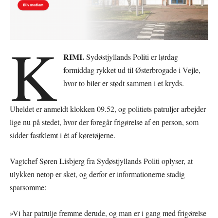
K
RIMI.
Sydøstjyllands Politi er lørdag
formiddag rykket ud til Østerbrogade i Vejle,
hvor to biler er stødt sammen i et kryds.
Uheldet er anmeldt klokken 09.52, og politiets patruljer arbejder
lige nu på stedet, hvor der foregår frigørelse af en person, som
sidder fastklemt i ét af køretøjerne.
Vagtchef Søren Lisbjerg fra Sydøstjyllands Politi oplyser, at
ulykken netop er sket, og derfor er informationerne stadig
sparsomme:
»Vi har patrulje fremme derude, og man er i gang med frigørelse