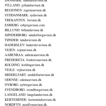
DANMARK: danmarkavisen.dk
JYLLAND: jyllandsavisen.dk
REGIONEN: regionsavisen.dk
SYDDANMARK: sydavisen.dk
TREKANTEN: 3avisen.dk
ESBJERG: esbjergavisen.com
BILLUND: billundavisen.dk
SØNDERBORG: sønderborgavisen.dk
TØNDER: tønderavisen.dk
HADERSLEV: haderslevavisen.dk
VEJEN: vejenavisen.dk
AABENRAA: aabenraaavisen.dk
FREDERICIA: fredericiaavisen.dk
KOLDING: koldingavisen.dk
VEJLE: vejleavisen.dk
MIDDELFART: middelfartavisen.dk
ODENSE: odenseavisen.dk
NYBORG: nyborgavisen.dk
SVENDBORG: svendborgavisen.dk
LANGELAND: langelandavisen.dk
KERTEMINDE: kertemindeavisen.dk
NORDFYN: nordfynsavisen.dk