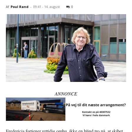
Af
Poul Rand
-
09:41 - 14. august
0
ANNONCE
Fredericia fortjener rettidig omhu, ikke en blind tro på, at skibet