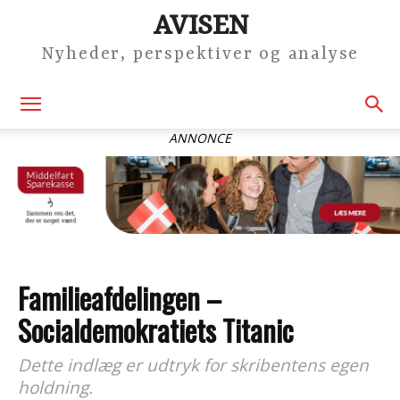
AVISEN
Nyheder, perspektiver og analyse
ANNONCE
Familieafdelingen –
Socialdemokratiets Titanic
Dette indlæg er udtryk for skribentens egen
holdning.