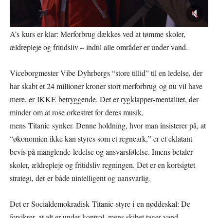
A’s kurs er klar: Merforbrug dækkes ved at tømme skoler,
ældrepleje og fritidsliv – indtil alle områder er under vand.
Viceborgmester Vibe Dyhrbergs “store tillid” til en ledelse, der
har skabt et 24 millioner kroner stort merforbrug og nu vil have
mere, er IKKE betryggende. Det er rygklapper-mentalitet, der
minder om at rose orkestret for deres musik,
mens Titanic synker. Denne holdning, hvor man insisterer på, at
“økonomien ikke kan styres som et regneark,” er et eklatant
bevis på manglende ledelse og ansvarsfølelse. Imens betaler
skoler, ældrepleje og fritidsliv regningen. Det er en kortsigtet
strategi, det er både uintelligent og uansvarlig.
Det er Socialdemokradisk Titanic-styre i en nøddeskal: De
forsikrer, at alt er under kontrol, mens skibet tager vand