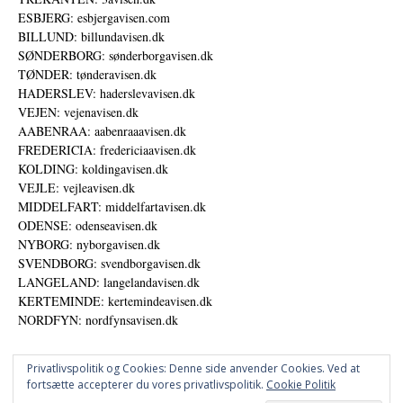
ESBJERG: esbjergavisen.com
BILLUND: billundavisen.dk
SØNDERBORG: sønderborgavisen.dk
TØNDER: tønderavisen.dk
HADERSLEV: haderslevavisen.dk
VEJEN: vejenavisen.dk
AABENRAA: aabenraaavisen.dk
FREDERICIA: fredericiaavisen.dk
KOLDING: koldingavisen.dk
VEJLE: vejleavisen.dk
MIDDELFART: middelfartavisen.dk
ODENSE: odenseavisen.dk
NYBORG: nyborgavisen.dk
SVENDBORG: svendborgavisen.dk
LANGELAND: langelandavisen.dk
KERTEMINDE: kertemindeavisen.dk
NORDFYN: nordfynsavisen.dk
Privatlivspolitik og Cookies: Denne side anvender Cookies. Ved at
fortsætte accepterer du vores privatlivspolitik.
Cookie Politik
Annoncer
Udgiver