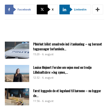
Facebook
X
Linkedin
Påvirket bilist smadrede ind i tankanlæg – og beruset
togpassager befamlede...
15:20 - 6. august
Louise Mejnert Ferslev om vejen mod en tredje
Lillebæltsbro: »Jeg synes,...
12:32 - 6. august
Først byggede de et legeland til børnene – nu bygger
de...
11:56 - 6. august