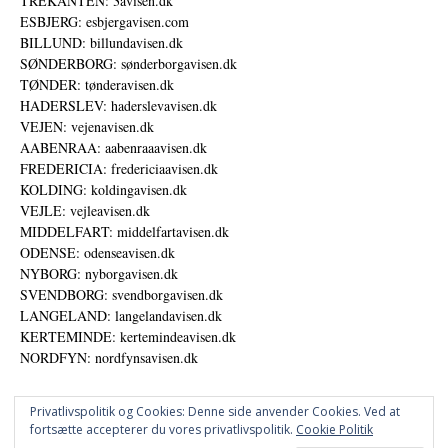
TREKANTEN: 3avisen.dk
ESBJERG: esbjergavisen.com
BILLUND: billundavisen.dk
SØNDERBORG: sønderborgavisen.dk
TØNDER: tønderavisen.dk
HADERSLEV: haderslevavisen.dk
VEJEN: vejenavisen.dk
AABENRAA: aabenraaavisen.dk
FREDERICIA: fredericiaavisen.dk
KOLDING: koldingavisen.dk
VEJLE: vejleavisen.dk
MIDDELFART: middelfartavisen.dk
ODENSE: odenseavisen.dk
NYBORG: nyborgavisen.dk
SVENDBORG: svendborgavisen.dk
LANGELAND: langelandavisen.dk
KERTEMINDE: kertemindeavisen.dk
NORDFYN: nordfynsavisen.dk
Privatlivspolitik og Cookies: Denne side anvender Cookies. Ved at
fortsætte accepterer du vores privatlivspolitik.
Cookie Politik