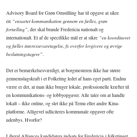
Advisory Board for Grøn Omstilling har til opgave at sikre
en
“ensartet kommunikation gennem en fælles, grøn
fortælling”
, der skal brande Fredericia nationalt og
internationalt. Et af de specifikke mål er at sikre
“en koordineret
og fælles interessevaretagelse, fx overfor lovgivere og øvrige
beslutningstagere”
.
Det er bemærkelsesværdigt, at borgmesteren ikke har større
gennemslagskraft i et Folketing ledet af hans eget parti. Endnu
værre er det, at man ikke bruger lokale, professionelle kræfter til
en kommunikations- og lobbyopgaver. Alle taler om at handle
lokalt – ikke online, og slet ikke på Temu eller andre Kina-
platforme. Alligevel udliciteres kommunale opgaver ofte
udenbys. Hvorfor?
Liberal Alliances kandidaters indsats for Fredericia i folketinget