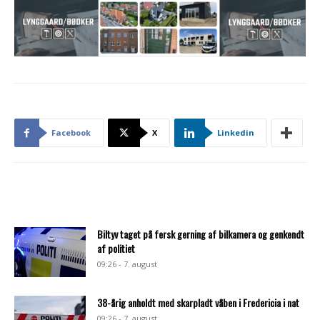
Facebook
X
Linkedin
Biltyv taget på fersk gerning af bilkamera og genkendt
af politiet
09:26 - 7. august
38-årig anholdt med skarpladt våben i Fredericia i nat
09:26 - 7. august