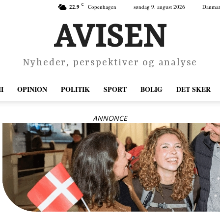
C
22.9
Copenhagen
søndag 9. august 2026
Danma
AVISEN
Nyheder, perspektiver og analyse
I
OPINION
POLITIK
SPORT
BOLIG
DET SKER
ANNONCE