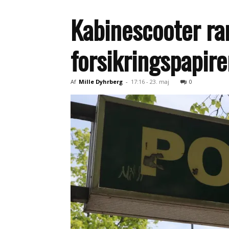
Kabinescooter ra
forsikringspapire
Af
Mille Dyhrberg
-
17:16 - 23. maj
0