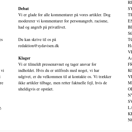
RE
Debat
S
Vi er glade for alle kommentarer på vores artikler. Dog
T
modererer vi kommentarer for personangreb, racisme,
ES
had og angreb på privatlivet.
BI
SØ
es
Du kan skrive til os på
TØ
redaktion@sydavisen.dk
HA
VE
Klager
AA
Vi er tilmeldt pressenævnet og tager ansvar for
FR
 vi
indholdet. Hvis du er utilfreds med noget, vi har
KO
i
udgivet, er du velkommen til at kontakte os. Vi trækker
VE
ere
ikke artikler tilbage, men retter faktuelle fejl, hvis de
MI
uheldigvis er opstået.
OD
NY
SV
g.
LA
KE
NO