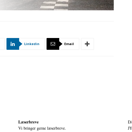
Linkedin
Email
Læserbreve
D
Vi bringer gerne læserbreve.
JY