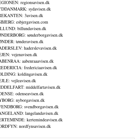
GIONEN: regionsavisen.dk
YDDANMARK: sydavisen.dk
REKANTEN: 3avisen.dk
BJERG: esbjergavisen.com
LLUND: billundavisen.dk
NDERBORG: sønderborgavisen.dk
NDER: tønderavisen.dk
DERSLEV: haderslevavisen.dk
JEN: vejenavisen.dk
BENRAA: aabenraaavisen.dk
EDERICIA: fredericiaavisen.dk
LDING: koldingavisen.dk
JLE: vejleavisen.dk
DDELFART: middelfartavisen.dk
ENSE: odenseavisen.dk
BORG: nyborgavisen.dk
ENDBORG: svendborgavisen.dk
NGELAND: langelandavisen.dk
RTEMINDE: kertemindeavisen.dk
RDFYN: nordfynsavisen.dk