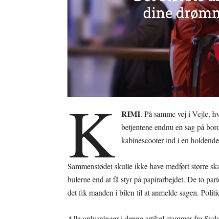
K
RIMI
. På samme vej i Vejle, hv
betjentene endnu en sag på bor
kabinescooter ind i en holdende 
Sammenstødet skulle ikke have medført større skade
bulerne end at få styr på papirarbejdet. De to pa
det fik manden i bilen til at anmelde sagen. Polit
Alle oplysninger i denne artikel stammer fra Sydø