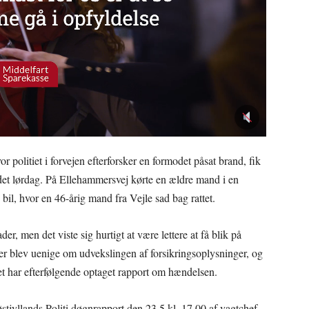
or politiet i forvejen efterforsker en formodet påsat brand, fik
det lørdag. På Ellehammersvej kørte en ældre mand i en
bil, hvor en 46-årig mand fra Vejle sad bag rattet.
r, men det viste sig hurtigt at være lettere at få blik på
rter blev uenige om udvekslingen af forsikringsoplysninger, og
iet har efterfølgende optaget rapport om hændelsen.
stjyllands Politi døgnrapport den 23.5 kl. 17.00 af vagtchef