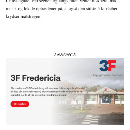
I Havnegade, ved scenen og langs ruten venter tilskuere, mad,
musik og lokale optrædener på, at også den sidste 5 km-løber
krydser målstregen.
ANNONCE