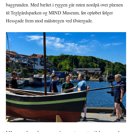
baggrunden. Med bæltet i ryggen går ruten nordpå over plænen
til Teglgårdsparken og MIND Museum, før opløbet følger
Hessgade frem mod målstregen ved Østergade.