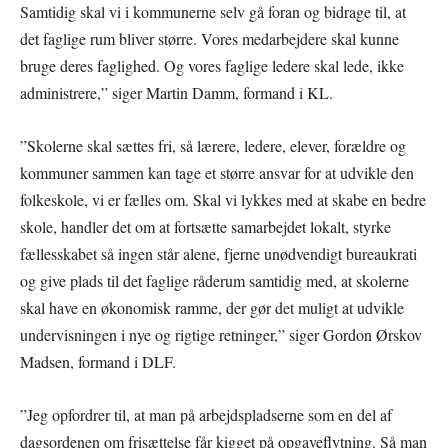
Samtidig skal vi i kommunerne selv gå foran og bidrage til, at
det faglige rum bliver større. Vores medarbejdere skal kunne
bruge deres faglighed. Og vores faglige ledere skal lede, ikke
administrere,” siger Martin Damm, formand i KL.
”Skolerne skal sættes fri, så lærere, ledere, elever, forældre og
kommuner sammen kan tage et større ansvar for at udvikle den
folkeskole, vi er fælles om. Skal vi lykkes med at skabe en bedre
skole, handler det om at fortsætte samarbejdet lokalt, styrke
fællesskabet så ingen står alene, fjerne unødvendigt bureaukrati
og give plads til det faglige råderum samtidig med, at skolerne
skal have en økonomisk ramme, der gør det muligt at udvikle
undervisningen i nye og rigtige retninger,” siger Gordon Ørskov
Madsen, formand i DLF.
”Jeg opfordrer til, at man på arbejdspladserne som en del af
dagsordenen om frisættelse får kigget på opgaveflytning. Så man