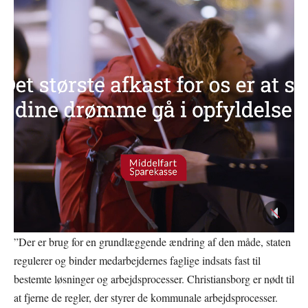
”Der er brug for en grundlæggende ændring af den måde, staten
regulerer og binder medarbejdernes faglige indsats fast til
bestemte løsninger og arbejdsprocesser. Christiansborg er nødt til
at fjerne de regler, der styrer de kommunale arbejdsprocesser.