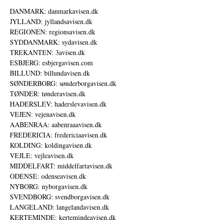
DANMARK: danmarkavisen.dk
JYLLAND: jyllandsavisen.dk
REGIONEN: regionsavisen.dk
SYDDANMARK: sydavisen.dk
TREKANTEN: 3avisen.dk
ESBJERG: esbjergavisen.com
BILLUND: billundavisen.dk
SØNDERBORG: sønderborgavisen.dk
TØNDER: tønderavisen.dk
HADERSLEV: haderslevavisen.dk
VEJEN: vejenavisen.dk
AABENRAA: aabenraaavisen.dk
FREDERICIA: fredericiaavisen.dk
KOLDING: koldingavisen.dk
VEJLE: vejleavisen.dk
MIDDELFART: middelfartavisen.dk
ODENSE: odenseavisen.dk
NYBORG: nyborgavisen.dk
SVENDBORG: svendborgavisen.dk
LANGELAND: langelandavisen.dk
KERTEMINDE: kertemindeavisen.dk