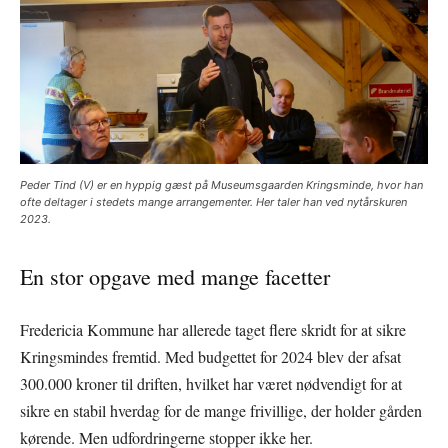
Peder Tind (V) er en hyppig gæst på Museumsgaarden Kringsminde, hvor han
ofte deltager i stedets mange arrangementer. Her taler han ved nytårskuren
2023.
En stor opgave med mange facetter
Fredericia Kommune har allerede taget flere skridt for at sikre
Kringsmindes fremtid. Med budgettet for 2024 blev der afsat
300.000 kroner til driften, hvilket har været nødvendigt for at
sikre en stabil hverdag for de mange frivillige, der holder gården
kørende. Men udfordringerne stopper ikke her.