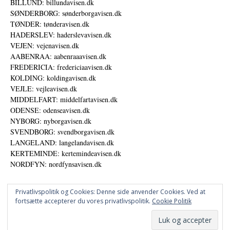
BILLUND: billundavisen.dk
SØNDERBORG: sønderborgavisen.dk
TØNDER: tønderavisen.dk
HADERSLEV: haderslevavisen.dk
VEJEN: vejenavisen.dk
AABENRAA: aabenraaavisen.dk
FREDERICIA: fredericiaavisen.dk
KOLDING: koldingavisen.dk
VEJLE: vejleavisen.dk
MIDDELFART: middelfartavisen.dk
ODENSE: odenseavisen.dk
NYBORG: nyborgavisen.dk
SVENDBORG: svendborgavisen.dk
LANGELAND: langelandavisen.dk
KERTEMINDE: kertemindeavisen.dk
NORDFYN: nordfynsavisen.dk
Privatlivspolitik og Cookies: Denne side anvender Cookies. Ved at
fortsætte accepterer du vores privatlivspolitik.
Cookie Politik
Annoncer
Udgiver
© DANSKE DIGITALE MEDIER A/S - NYHEDER, ANALYSER OG PERSPEKTIVER