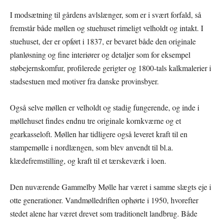
I modsætning til gårdens avlslænger, som er i svært forfald, så
fremstår både møllen og stuehuset rimeligt velholdt og intakt. I
stuehuset, der er opført i 1837, er bevaret både den originale
planløsning og fine interiører og detaljer som for eksempel
støbejernskomfur, profilerede gerigter og 1800-tals kalkmalerier i
stadsestuen med motiver fra danske provinsbyer.
Også selve møllen er velholdt og stadig fungerende, og inde i
møllehuset findes endnu tre originale kornkværne og et
gearkasseloft. Møllen har tidligere også leveret kraft til en
stampemølle i nordlængen, som blev anvendt til bl.a.
klædefremstilling, og kraft til et tærskeværk i loen.
Den nuværende Gammelby Mølle har været i samme slægts eje i
otte generationer. Vandmølledriften ophørte i 1950, hvorefter
stedet alene har været drevet som traditionelt landbrug. Både