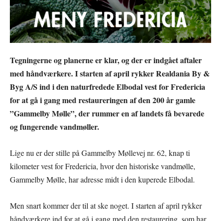
Tegningerne og planerne er klar, og der er indgået aftaler
med håndværkere. I starten af april rykker Realdania By &
Byg A/S ind i den naturfredede Elbodal vest for Fredericia
for at gå i gang med restaureringen af den 200 år gamle
”Gammelby Mølle”, der rummer en af landets få bevarede
og fungerende vandmøller.
Lige nu er der stille på Gammelby Møllevej nr. 62, knap ti
kilometer vest for Fredericia, hvor den historiske vandmølle,
Gammelby Mølle, har adresse midt i den kuperede Elbodal.
Men snart kommer der til at ske noget. I starten af april rykker
håndværkere ind for at gå i gang med den restaurering, som har