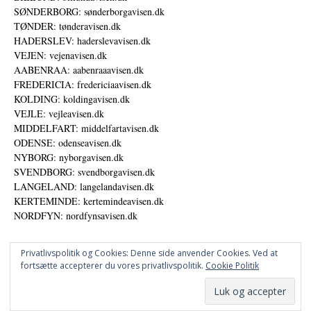
SØNDERBORG: sønderborgavisen.dk
TØNDER: tønderavisen.dk
HADERSLEV: haderslevavisen.dk
VEJEN: vejenavisen.dk
AABENRAA: aabenraaavisen.dk
FREDERICIA: fredericiaavisen.dk
KOLDING: koldingavisen.dk
VEJLE: vejleavisen.dk
MIDDELFART: middelfartavisen.dk
ODENSE: odenseavisen.dk
NYBORG: nyborgavisen.dk
SVENDBORG: svendborgavisen.dk
LANGELAND: langelandavisen.dk
KERTEMINDE: kertemindeavisen.dk
NORDFYN: nordfynsavisen.dk
Privatlivspolitik og Cookies: Denne side anvender Cookies. Ved at
fortsætte accepterer du vores privatlivspolitik.
Cookie Politik
Annoncer
Udgiver
© DANSKE DIGITALE MEDIER A/S - NYHEDER, ANALYSER OG PERSPEKTIVER