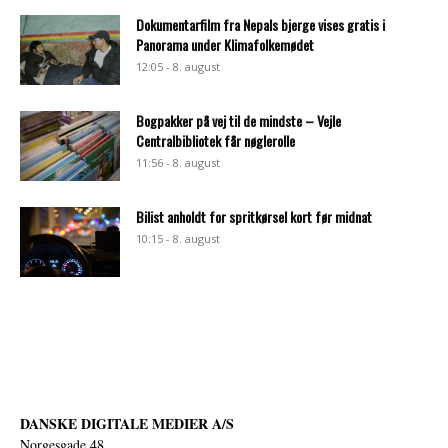
Dokumentarfilm fra Nepals bjerge vises gratis i
Panorama under Klimafolkemødet
12:05 - 8. august
Bogpakker på vej til de mindste – Vejle
Centralbibliotek får nøglerolle
11:56 - 8. august
Bilist anholdt for spritkørsel kort før midnat
10:15 - 8. august
DANSKE DIGITALE MEDIER A/S
Norgesgade 48