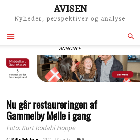
AVISEN
Nyheder, perspektiver og analyse
ANNONCE
Nu går restaureringen af
Gammelby Mølle i gang
Foto: Kurt Rodahl Hoppe
Af
Mille Dyhrberg
-
13:30 - 27. marts
0