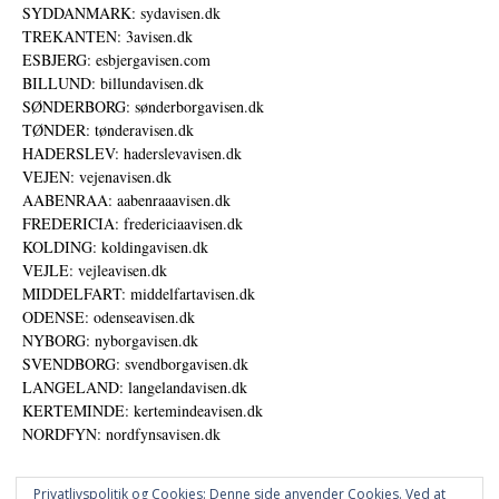
SYDDANMARK: sydavisen.dk
TREKANTEN: 3avisen.dk
ESBJERG: esbjergavisen.com
BILLUND: billundavisen.dk
SØNDERBORG: sønderborgavisen.dk
TØNDER: tønderavisen.dk
HADERSLEV: haderslevavisen.dk
VEJEN: vejenavisen.dk
AABENRAA: aabenraaavisen.dk
FREDERICIA: fredericiaavisen.dk
KOLDING: koldingavisen.dk
VEJLE: vejleavisen.dk
MIDDELFART: middelfartavisen.dk
ODENSE: odenseavisen.dk
NYBORG: nyborgavisen.dk
SVENDBORG: svendborgavisen.dk
LANGELAND: langelandavisen.dk
KERTEMINDE: kertemindeavisen.dk
NORDFYN: nordfynsavisen.dk
Privatlivspolitik og Cookies: Denne side anvender Cookies. Ved at