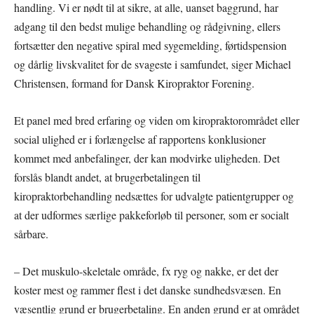
handling. Vi er nødt til at sikre, at alle, uanset baggrund, har
adgang til den bedst mulige behandling og rådgivning, ellers
fortsætter den negative spiral med sygemelding, førtidspension
og dårlig livskvalitet for de svageste i samfundet, siger Michael
Christensen, formand for Dansk Kiropraktor Forening.
Et panel med bred erfaring og viden om kiropraktorområdet eller
social ulighed er i forlængelse af rapportens konklusioner
kommet med anbefalinger, der kan modvirke uligheden. Det
forslås blandt andet, at brugerbetalingen til
kiropraktorbehandling nedsættes for udvalgte patientgrupper og
at der udformes særlige pakkeforløb til personer, som er socialt
sårbare.
– Det muskulo-skeletale område, fx ryg og nakke, er det der
koster mest og rammer flest i det danske sundhedsvæsen. En
væsentlig grund er brugerbetaling. En anden grund er at området