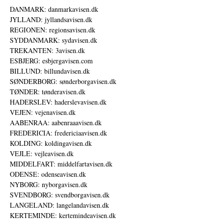
DANMARK: danmarkavisen.dk
JYLLAND: jyllandsavisen.dk
REGIONEN: regionsavisen.dk
SYDDANMARK: sydavisen.dk
TREKANTEN: 3avisen.dk
ESBJERG: esbjergavisen.com
BILLUND: billundavisen.dk
SØNDERBORG: sønderborgavisen.dk
TØNDER: tønderavisen.dk
HADERSLEV: haderslevavisen.dk
VEJEN: vejenavisen.dk
AABENRAA: aabenraaavisen.dk
FREDERICIA: fredericiaavisen.dk
KOLDING: koldingavisen.dk
VEJLE: vejleavisen.dk
MIDDELFART: middelfartavisen.dk
ODENSE: odenseavisen.dk
NYBORG: nyborgavisen.dk
SVENDBORG: svendborgavisen.dk
LANGELAND: langelandavisen.dk
KERTEMINDE: kertemindeavisen.dk