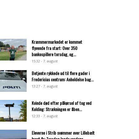
Kræmmermarkedet er kommet
flyvende fra start: Over 350
bankospillere torsdag, og...
15:32 - 7. august
Betjente rykkede ud til flere gader i
Fredericias centrum: Anholdelse bag...
13:27 - 7. august
Kvinde død efter påkørsel af tog ved
Kolding: Strækningen er åben...
12:33 - 7. august
Eleverne i Strib svømmer over Lillebælt
hvert år: Torsdag lagde verdens...