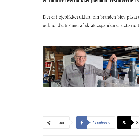
en mindre overdækket pavillon, resulterede i 
Det er i øjeblikket uklart, om branden blev påsat 
udbrændte tilstand af skraldespanden er det svær
Facebook
X
Del