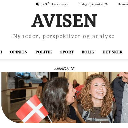
C
17.9
Copenhagen
fredag 7. august 2026
Danma
AVISEN
Nyheder, perspektiver og analyse
I
OPINION
POLITIK
SPORT
BOLIG
DET SKER
ANNONCE