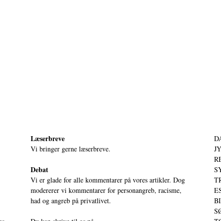
Læserbreve
D
Vi bringer gerne læserbreve.
JY
RE
Debat
S
Vi er glade for alle kommentarer på vores artikler. Dog
T
modererer vi kommentarer for personangreb, racisme,
ES
had og angreb på privatlivet.
BI
SØ