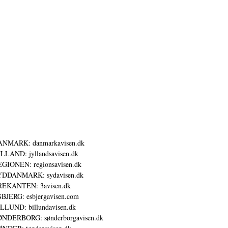
ANMARK: danmarkavisen.dk
LLAND: jyllandsavisen.dk
GIONEN: regionsavisen.dk
YDDANMARK: sydavisen.dk
REKANTEN: 3avisen.dk
BJERG: esbjergavisen.com
LLUND: billundavisen.dk
NDERBORG: sønderborgavisen.dk