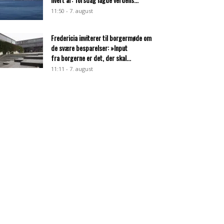
11:50 - 7. august
Fredericia inviterer til borgermøde om
de svære besparelser: »Input
fra borgerne er det, der skal...
11:11 - 7. august