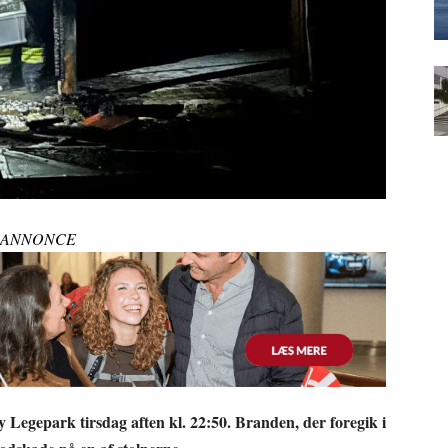
ANNONCE
Legepark tirsdag aften kl. 22:50. Branden, der foregik i