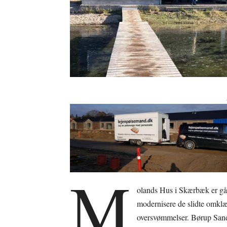
M
olands Hus i Skærbæk er gåe
modernisere de slidte omklæ
oversvømmelser. Børup Sande