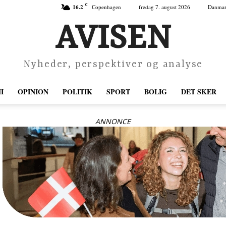
C
16.2
Copenhagen
fredag 7. august 2026
Danma
AVISEN
Nyheder, perspektiver og analyse
I
OPINION
POLITIK
SPORT
BOLIG
DET SKER
ANNONCE