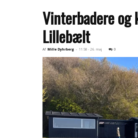
Vinterbadere og 
Lillebælt
Af
Mille Dyhrberg
-
11:58 - 26. maj
0