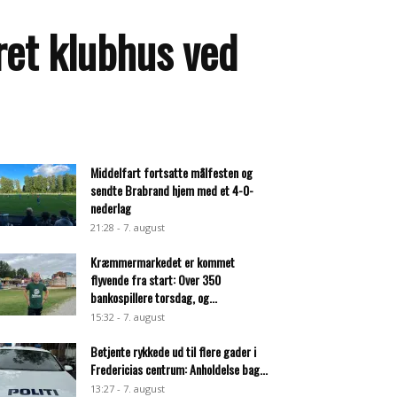
ret klubhus ved
Middelfart fortsatte målfesten og
sendte Brabrand hjem med et 4-0-
nederlag
21:28 - 7. august
Kræmmermarkedet er kommet
flyvende fra start: Over 350
bankospillere torsdag, og...
15:32 - 7. august
Betjente rykkede ud til flere gader i
Fredericias centrum: Anholdelse bag...
13:27 - 7. august