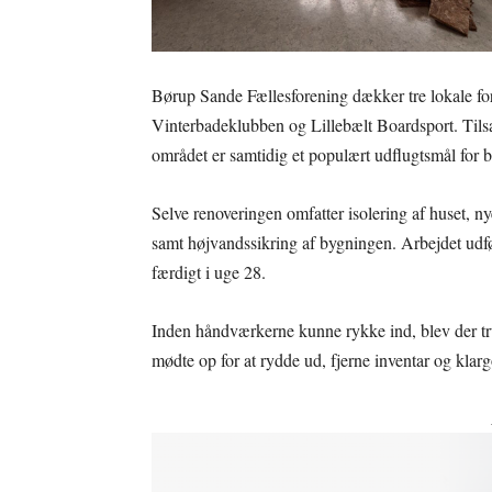
Børup Sande Fællesforening dækker tre lokale f
Vinterbadeklubben og Lillebælt Boardsport. Tilsa
området er samtidig et populært udflugtsmål for b
Selve renoveringen omfatter isolering af huset, 
samt højvandssikring af bygningen. Arbejdet udf
færdigt i uge 28.
Inden håndværkerne kunne rykke ind, blev der tru
mødte op for at rydde ud, fjerne inventar og kl