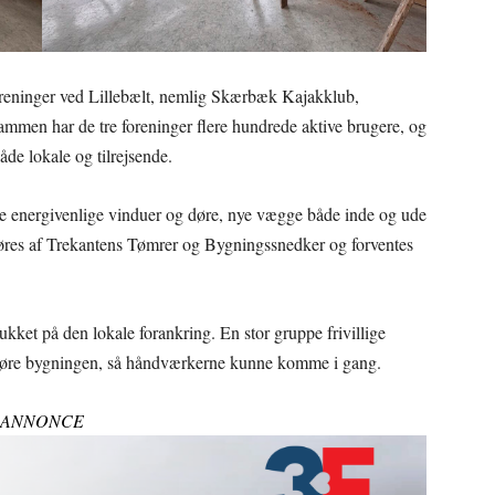
oreninger ved Lillebælt, nemlig Skærbæk Kajakklub,
mmen har de tre foreninger flere hundrede aktive brugere, og
åde lokale og tilrejsende.
nye energivenlige vinduer og døre, nye vægge både inde og ude
øres af Trekantens Tømrer og Bygningssnedker og forventes
kket på den lokale forankring. En stor gruppe frivillige
argøre bygningen, så håndværkerne kunne komme i gang.
ANNONCE