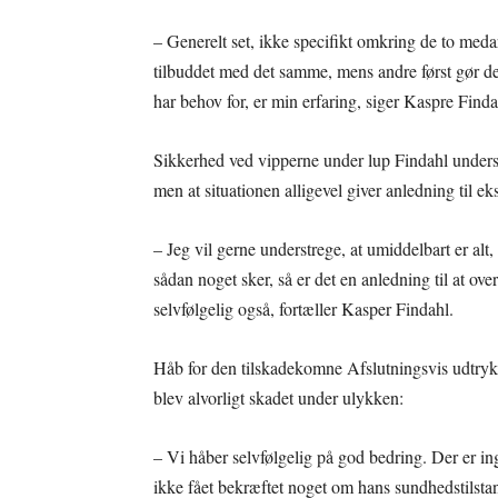
– Generelt set, ikke specifikt omkring de to meda
tilbuddet med det samme, mens andre først gør det
har behov for, er min erfaring, siger Kaspre Finda
Sikkerhed ved vipperne under lup Findahl underst
men at situationen alligevel giver anledning til
– Jeg vil gerne understrege, at umiddelbart er alt
sådan noget sker, så er det en anledning til at ove
selvfølgelig også, fortæller Kasper Findahl.
Håb for den tilskadekomne Afslutningsvis udtry
blev alvorligt skadet under ulykken:
– Vi håber selvfølgelig på god bedring. Der er i
ikke fået bekræftet noget om hans sundhedstilstand