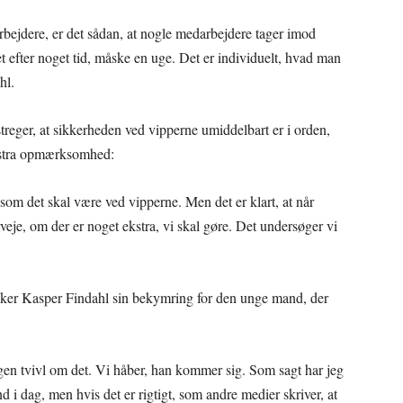
rbejdere, er det sådan, at nogle medarbejdere tager imod
 efter noget tid, måske en uge. Det er individuelt, hvad man
hl.
reger, at sikkerheden ved vipperne umiddelbart er i orden,
 ekstra opmærksomhed:
, som det skal være ved vipperne. Men det er klart, at når
rveje, om der er noget ekstra, vi skal gøre. Det undersøger vi
kker Kasper Findahl sin bekymring for den unge mand, der
ngen tvivl om det. Vi håber, han kommer sig. Som sagt har jeg
 i dag, men hvis det er rigtigt, som andre medier skriver, at