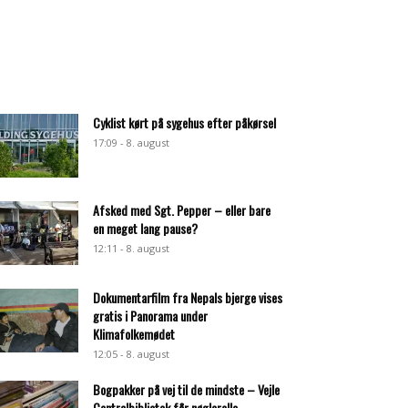
Cyklist kørt på sygehus efter påkørsel
17:09 - 8. august
Afsked med Sgt. Pepper – eller bare
en meget lang pause?
12:11 - 8. august
Dokumentarfilm fra Nepals bjerge vises
gratis i Panorama under
Klimafolkemødet
12:05 - 8. august
Bogpakker på vej til de mindste – Vejle
Centralbibliotek får nøglerolle