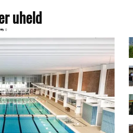
er uheld
0