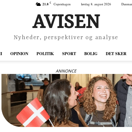
C
21.8
Copenhagen
lørdag 8. august 2026
Danma
AVISEN
Nyheder, perspektiver og analyse
I
OPINION
POLITIK
SPORT
BOLIG
DET SKER
ANNONCE