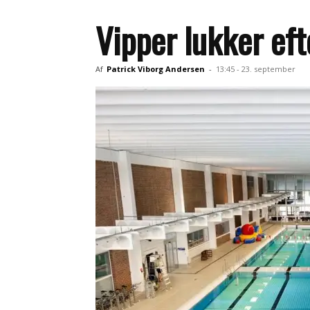
Vipper lukker eft
Af
Patrick Viborg Andersen
-
13:45 - 23. september