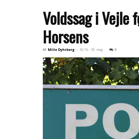
Voldssag i Vejle 
Horsens
Af
Mille Dyhrberg
-
10:15 - 10. maj
0