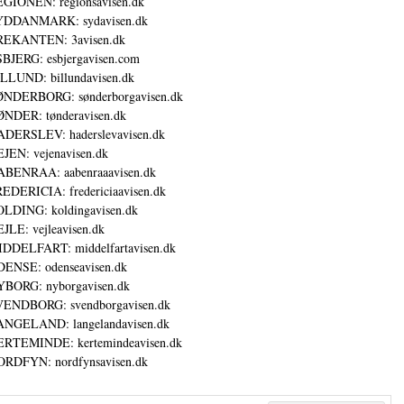
GIONEN: regionsavisen.dk
YDDANMARK: sydavisen.dk
REKANTEN: 3avisen.dk
BJERG: esbjergavisen.com
LLUND: billundavisen.dk
NDERBORG: sønderborgavisen.dk
NDER: tønderavisen.dk
DERSLEV: haderslevavisen.dk
JEN: vejenavisen.dk
BENRAA: aabenraaavisen.dk
EDERICIA: fredericiaavisen.dk
LDING: koldingavisen.dk
JLE: vejleavisen.dk
DDELFART: middelfartavisen.dk
ENSE: odenseavisen.dk
BORG: nyborgavisen.dk
ENDBORG: svendborgavisen.dk
NGELAND: langelandavisen.dk
RTEMINDE: kertemindeavisen.dk
RDFYN: nordfynsavisen.dk