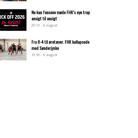
Nu kan fansene møde FHK’s nye trup
ansigt til ansigt
20:13 - 6. august
Fra 8-4 til øretæver. FHK kollapsede
mod Sønderjyske
19:59 - 6. august