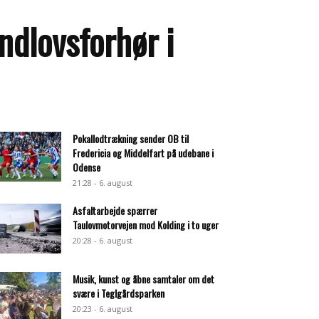
undlovsforhør i
Pokallodtrækning sender OB til
Fredericia og Middelfart på udebane i
Odense
21:28 - 6. august
Asfaltarbejde spærrer
Taulovmotorvejen mod Kolding i to uger
20:28 - 6. august
Musik, kunst og åbne samtaler om det
svære i Teglgårdsparken
20:23 - 6. august