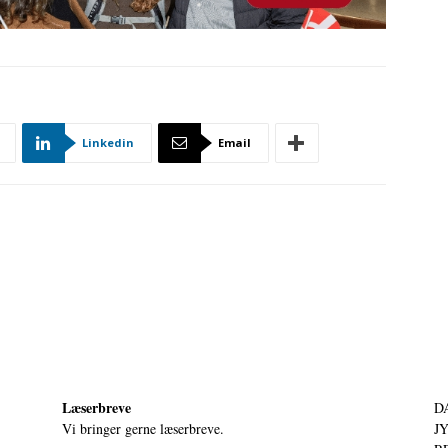
Linkedin
Email
Læserbreve
D
Vi bringer gerne læserbreve.
JY