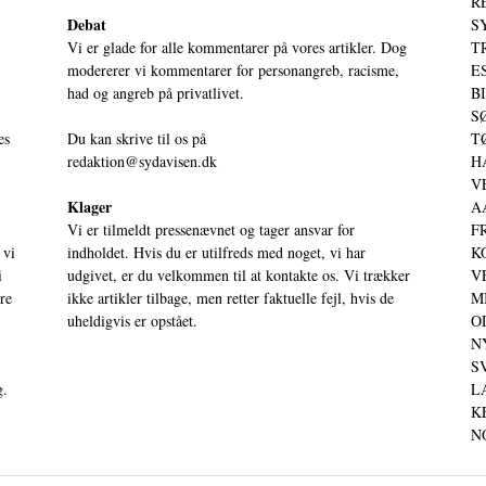
RE
Debat
S
Vi er glade for alle kommentarer på vores artikler. Dog
T
modererer vi kommentarer for personangreb, racisme,
ES
had og angreb på privatlivet.
BI
SØ
es
Du kan skrive til os på
TØ
redaktion@sydavisen.dk
HA
VE
Klager
AA
Vi er tilmeldt pressenævnet og tager ansvar for
FR
 vi
indholdet. Hvis du er utilfreds med noget, vi har
KO
i
udgivet, er du velkommen til at kontakte os. Vi trækker
VE
ere
ikke artikler tilbage, men retter faktuelle fejl, hvis de
MI
uheldigvis er opstået.
OD
NY
SV
g.
LA
KE
NO