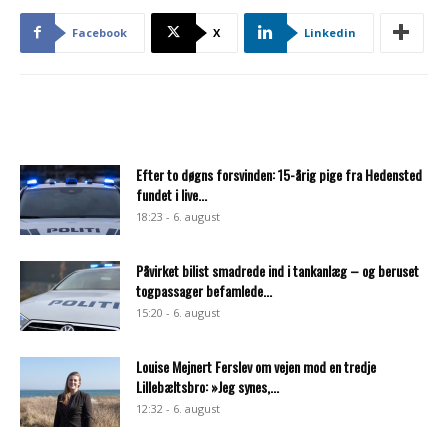
Facebook
X
Linkedin
Efter to døgns forsvinden: 15-årig pige fra Hedensted
fundet i live...
18:23 - 6. august
Påvirket bilist smadrede ind i tankanlæg – og beruset
togpassager befamlede...
15:20 - 6. august
Louise Mejnert Ferslev om vejen mod en tredje
Lillebæltsbro: »Jeg synes,...
12:32 - 6. august