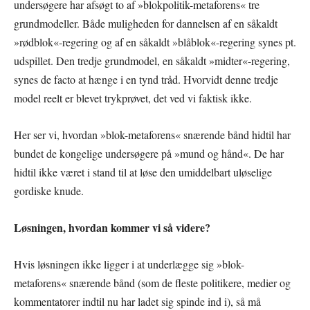
undersøgere har afsøgt to af »blokpolitik-metaforens« tre
grundmodeller. Både muligheden for dannelsen af en såkaldt
»rødblok«-regering og af en såkaldt »blåblok«-regering synes pt.
udspillet. Den tredje grundmodel, en såkaldt »midter«-regering,
synes de facto at hænge i en tynd tråd. Hvorvidt denne tredje
model reelt er blevet trykprøvet, det ved vi faktisk ikke.
Her ser vi, hvordan »blok-metaforens« snærende bånd hidtil har
bundet de kongelige undersøgere på »mund og hånd«. De har
hidtil ikke været i stand til at løse den umiddelbart uløselige
gordiske knude.
Løsningen, hvordan kommer vi så videre?
Hvis løsningen ikke ligger i at underlægge sig »blok-
metaforens« snærende bånd (som de fleste politikere, medier og
kommentatorer indtil nu har ladet sig spinde ind i), så må