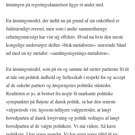
løsningen på regeringsdannelsen ligge et andet sted.
En løsningsmodel, der indtil nu på grund af sin enkelthed er
fuldstændigt overset, men som i andre sammenhænge
erfaringsmæssigt har vist sig effektiv. Hvad nu hvis den næste
kongelige undersøger skifter »blok-metaforens« snærende bånd
ud med en ny metafor: »samlingsregerings-metaforen«.
En løsningsmodel, som på en og samme tid sætter partierne fri til
at tale om politisk indhold og fællesskab i respekt for og accept
af de enkelte partiers og løsgængeres politiske ståsteder.
Realiteten er jo, at bortset fra nogle få markante politiske
synspunkter på fløjene af dansk politik, så har den seneste
valgperiode vist, ligesom tidligere valgperioder, at langt
hovedparten af dansk lovgivning og politik vedtages af langt
hovedparten af de valgte politikere. Vi må videre. Så kære
politikere. I har vores mandat. Vi har givet vores tillid til jer.