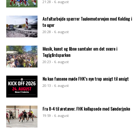
21:28 - 6. august
Asfaltarbejde spærrer Taulovmotorvejen mod Kolding i
to uger
20:28 - 6. august
Musik, kunst og åbne samtaler om det svære i
Teglgårdsparken
20:23 - 6. august
Nu kan fansene møde FHK’s nye trup ansigt til ansigt
20:13 - 6. august
Fra 8-4 til øretæver. FHK kollapsede mod Sønderjyske
19:59 - 6. august