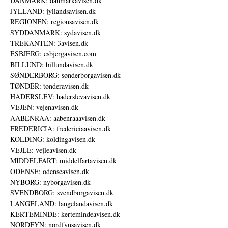
DANMARK: danmarkavisen.dk
JYLLAND: jyllandsavisen.dk
REGIONEN: regionsavisen.dk
SYDDANMARK: sydavisen.dk
TREKANTEN: 3avisen.dk
ESBJERG: esbjergavisen.com
BILLUND: billundavisen.dk
SØNDERBORG: sønderborgavisen.dk
TØNDER: tønderavisen.dk
HADERSLEV: haderslevavisen.dk
VEJEN: vejenavisen.dk
AABENRAA: aabenraaavisen.dk
FREDERICIA: fredericiaavisen.dk
KOLDING: koldingavisen.dk
VEJLE: vejleavisen.dk
MIDDELFART: middelfartavisen.dk
ODENSE: odenseavisen.dk
NYBORG: nyborgavisen.dk
SVENDBORG: svendborgavisen.dk
LANGELAND: langelandavisen.dk
KERTEMINDE: kertemindeavisen.dk
NORDFYN: nordfynsavisen.dk