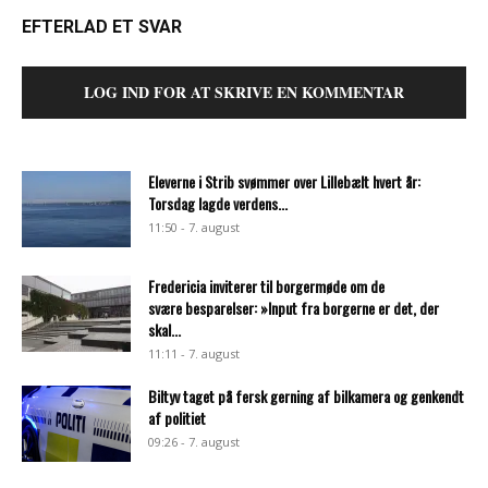
EFTERLAD ET SVAR
LOG IND FOR AT SKRIVE EN KOMMENTAR
Eleverne i Strib svømmer over Lillebælt hvert år:
Torsdag lagde verdens...
11:50 - 7. august
Fredericia inviterer til borgermøde om de
svære besparelser: »Input fra borgerne er det, der
skal...
11:11 - 7. august
Biltyv taget på fersk gerning af bilkamera og genkendt
af politiet
09:26 - 7. august