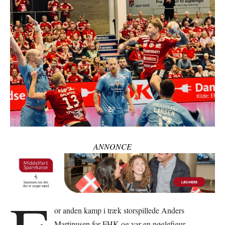
ANNONCE
or anden kamp i træk storspillede Anders
Martinusen for FHK og var en nøglefigur