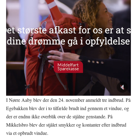
I Nørre Aaby blev der den 24. november anmeldt tre indbrud. På
Egebakken blev der i to tilfælde brudt ind gennem et vindue, og
der er endnu ikke overblik over de stjålne genstande. På
Mikkelsbro blev der stjålet smykker og kontanter efter indbrud
via et opbrudt vindue.