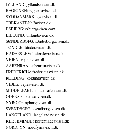
JYLLAND: jyllandsavisen.dk
REGIONEN: regionsavisen.dk
SYDDANMARK: sydavisen.dk
TREKANTEN: 3avisen.dk
ESBJERG: esbjergavisen.com
BILLUND: billundavisen.dk
SØNDERBORG: sønderborgavisen.dk
TØNDER: tønderavisen.dk
HADERSLEV: haderslevavisen.dk
VEJEN: vejenavisen.dk
AABENRAA: aabenraaavisen.dk
FREDERICIA: fredericiaavisen.dk
KOLDING: koldingavisen.dk
VEJLE: vejleavisen.dk
MIDDELFART: middelfartavisen.dk
ODENSE: odenseavisen.dk
NYBORG: nyborgavisen.dk
SVENDBORG: svendborgavisen.dk
LANGELAND: langelandavisen.dk
KERTEMINDE: kertemindeavisen.dk
NORDFYN: nordfynsavisen.dk