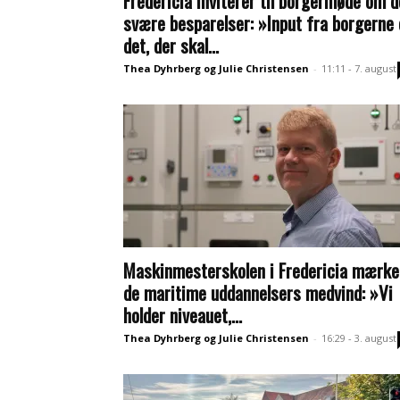
Fredericia inviterer til borgermøde om d
svære besparelser: »Input fra borgerne 
det, der skal...
Thea Dyhrberg og Julie Christensen
-
11:11 - 7. august
Maskinmesterskolen i Fredericia mærke
de maritime uddannelsers medvind: »Vi
holder niveauet,...
Thea Dyhrberg og Julie Christensen
-
16:29 - 3. august