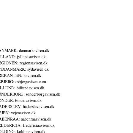
ANMARK: danmarkavisen.dk
LLAND: jyllandsavisen.dk
GIONEN: regionsavisen.dk
YDDANMARK: sydavisen.dk
REKANTEN: 3avisen.dk
BJERG: esbjergavisen.com
LLUND: billundavisen.dk
NDERBORG: sønderborgavisen.dk
NDER: tønderavisen.dk
DERSLEV: haderslevavisen.dk
JEN: vejenavisen.dk
BENRAA: aabenraaavisen.dk
EDERICIA: fredericiaavisen.dk
LDING: koldingavisen.dk