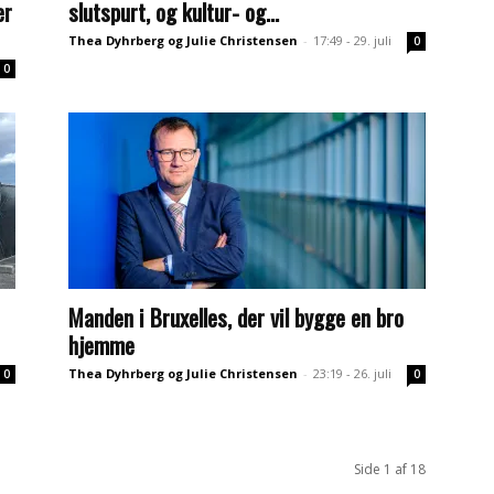
er
slutspurt, og kultur- og...
Thea Dyhrberg og Julie Christensen
-
17:49 - 29. juli
0
0
Manden i Bruxelles, der vil bygge en bro
hjemme
Thea Dyhrberg og Julie Christensen
-
23:19 - 26. juli
0
0
Side 1 af 18