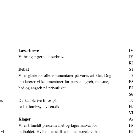
Læserbreve
D
Vi bringer gerne læserbreve.
JY
RE
Debat
S
Vi er glade for alle kommentarer på vores artikler. Dog
T
modererer vi kommentarer for personangreb, racisme,
ES
had og angreb på privatlivet.
BI
SØ
es
Du kan skrive til os på
TØ
redaktion@sydavisen.dk
HA
VE
Klager
AA
Vi er tilmeldt pressenævnet og tager ansvar for
FR
 vi
indholdet. Hvis du er utilfreds med noget, vi har
KO