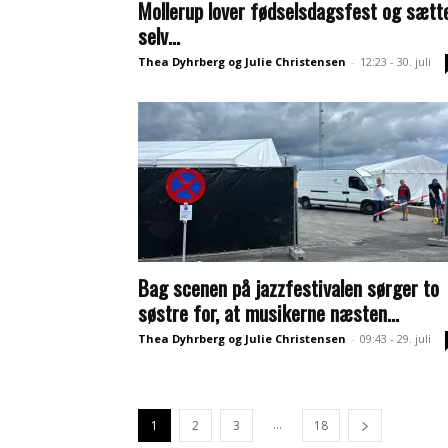
Mollerup lover fødselsdagsfest og sætt
selv...
Thea Dyhrberg og Julie Christensen
-
12:23 - 30. juli
Bag scenen på jazzfestivalen sørger to
søstre for, at musikerne næsten...
Thea Dyhrberg og Julie Christensen
-
09:43 - 29. juli
...
1
2
3
18