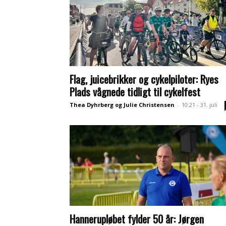
Flag, juicebrikker og cykelpiloter: Ryes
Plads vågnede tidligt til cykelfest
Thea Dyhrberg og Julie Christensen
-
10:21 - 31. juli
Hannerupløbet fylder 50 år: Jørgen