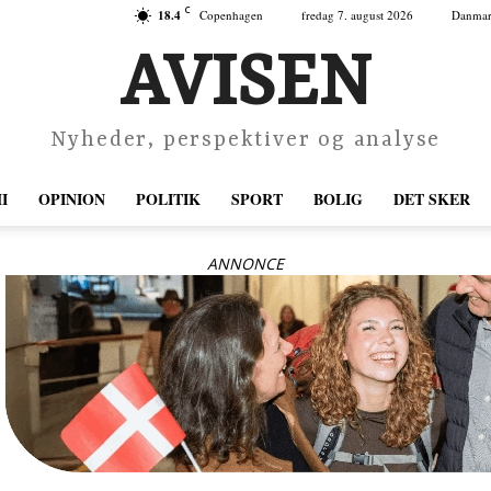
C
18.4
Copenhagen
fredag 7. august 2026
Danma
AVISEN
Nyheder, perspektiver og analyse
I
OPINION
POLITIK
SPORT
BOLIG
DET SKER
ANNONCE