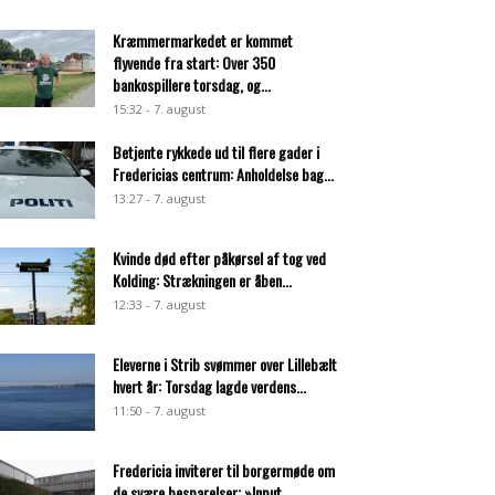
Kræmmermarkedet er kommet
flyvende fra start: Over 350
bankospillere torsdag, og...
15:32 - 7. august
Betjente rykkede ud til flere gader i
Fredericias centrum: Anholdelse bag...
13:27 - 7. august
Kvinde død efter påkørsel af tog ved
Kolding: Strækningen er åben...
12:33 - 7. august
Eleverne i Strib svømmer over Lillebælt
hvert år: Torsdag lagde verdens...
11:50 - 7. august
Fredericia inviterer til borgermøde om
de svære besparelser: »Input