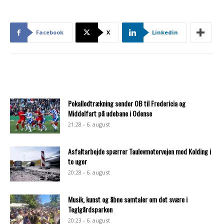
Facebook
X
Linkedin
Pokallodtrækning sender OB til Fredericia og
Middelfart på udebane i Odense
21:28 - 6. august
Asfaltarbejde spærrer Taulovmotorvejen mod Kolding i
to uger
20:28 - 6. august
Musik, kunst og åbne samtaler om det svære i
Teglgårdsparken
20:23 - 6. august