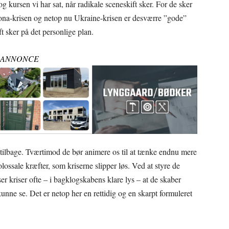
 og kursen vi har sat, når radikale sceneskift sker. For de sker
ona-krisen og netop nu Ukraine-krisen er desværre ”gode”
 sker på det personlige plan.
ANNONCE
 tilbage. Tværtimod de bør animere os til at tænke endnu mere
lossale kræfter, som kriserne slipper løs. Ved at styre de
ser kriser ofte – i bagklogskabens klare lys – at de skaber
kunne se. Det er netop her en rettidig og en skarpt formuleret