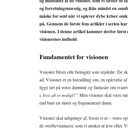
og indholdet af de visioner, som vi sætter os få
og forretningsmæssig, og ikke mindst en samf
måske for sent når vi oplever dybe kriser omk
på. Gennem de første fem artikler i serien har
visionen. I denne artikel kommer derfor først
visionernes indhold
.
Fundamentet for visionen
Visioner bliver ofte betragtet som vejskilte. De s
ad. Visioner er en forestilling om, en oplevelse a
ligge tæt på vores drømme og fantasier om svaret
i, hvis alt er muligt
? ” Men visioner skal være me
end bare en sløret og fragmenteret drøm.
Visioner skal udspringe af, hvem vi er – vores opl
de overbevisninger, som vi ønsker at leve efter. 