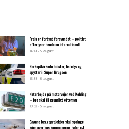
Freja er fortsat forsvundet – politiet
efterlyser hende nu internationalt
16:41 - 5. august
Narkopåvirkede bilister, listetyv og
spytteri i Super Brugsen
13:55 - 5. august
Natarbejde på motorvejen ved Kolding
– bro skal til grundigt eftersyn
13:52 - 5. august
Grønne byggeprojekter skal springe
køen over hos kommunerne, lyder nyt