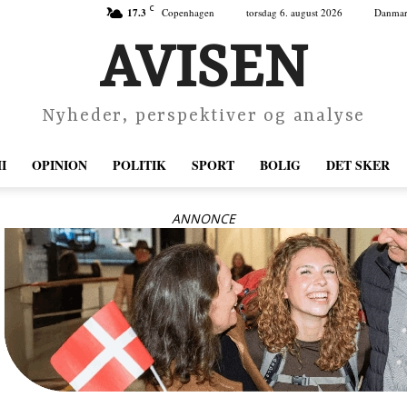
C
17.3
Copenhagen
torsdag 6. august 2026
Danma
AVISEN
Nyheder, perspektiver og analyse
I
OPINION
POLITIK
SPORT
BOLIG
DET SKER
ANNONCE