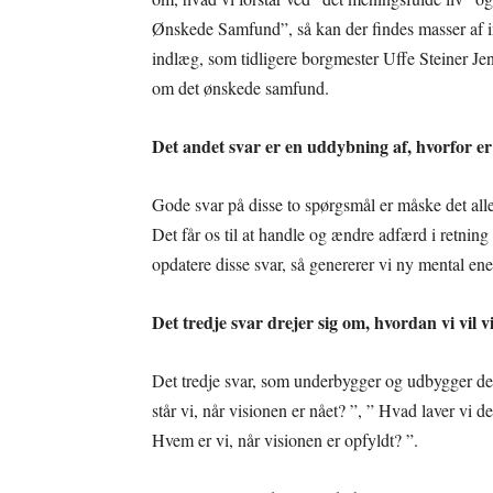
Ønskede Samfund”, så kan der findes masser af ins
indlæg, som tidligere borgmester Uffe Steiner Jen
om det ønskede samfund.
Det andet svar er en uddybning af, hvorfor er 
Gode svar på disse to spørgsmål er måske det aller
Det får os til at handle og ændre adfærd i retnin
opdatere disse svar, så genererer vi ny mental en
Det tredje svar drejer sig om, hvordan vi vil v
Det tredje svar, som underbygger og udbygger de t
står vi, når visionen er nået? ”, ” Hvad laver vi d
Hvem er vi, når visionen er opfyldt? ”.