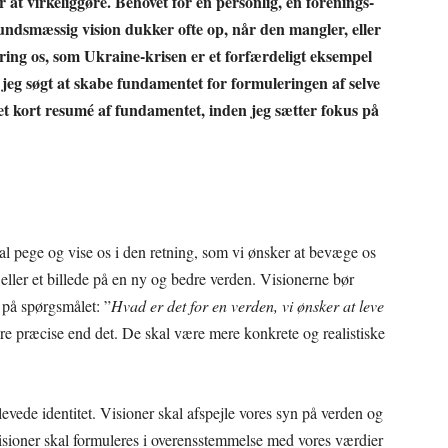
r at virkeliggøre. Behovet for en personlig, en forenings-
undsmæssig vision dukker ofte op, når den mangler, eller
ring os, som Ukraine-krisen er et forfærdeligt eksempel
 jeg søgt at skabe fundamentet for formuleringen af selve
 et kort resumé af fundamentet, inden jeg sætter fokus på
kal pege og vise os i den retning, som vi ønsker at bevæge os
f eller et billede på en ny og bedre verden. Visionerne bør
 på spørgsmålet: ”
Hvad er det for en verden, vi ønsker at leve
re præcise end det. De skal være mere konkrete og realistiske
evede identitet. Visioner skal afspejle vores syn på verden og
Visioner skal formuleres i overensstemmelse med vores værdier