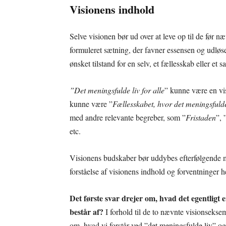
Visionens indhold
Selve visionen bør ud over at leve op til de før næ
formuleret sætning, der favner essensen og udløser
ønsket tilstand for en selv, et fællesskab eller et 
”Det meningsfulde liv for alle
” kunne være en vis
kunne være ”
Fællesskabet, hvor det meningsfulde 
med andre relevante begreber, som ”
Fristaden
”, 
etc.
Visionens budskaber bør uddybes efterfølgende me
forståelse af visionens indhold og forventninger h
Det første svar drejer om, hvad det egentligt 
består af?
I forhold til de to nævnte visionsekse
om, hvad vi forstår ved ”det meningsfulde liv” og ”