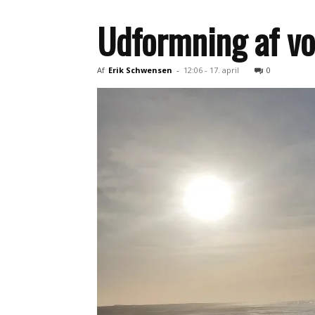
Udformning af vo
Af
Erik Schwensen
-
12:06 - 17. april
0