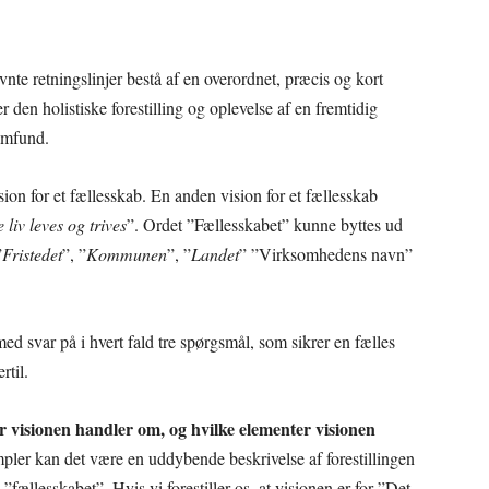
vnte retningslinjer bestå af en overordnet, præcis og kort
 den holistiske forestilling og oplevelse af en fremtidig
samfund.
ion for et fællesskab. En anden vision for et fællesskab
liv leves og trives
”. Ordet ”Fællesskabet” kunne byttes ud
”
Fristedet
”, ”
Kommunen
”, ”
Landet
” ”Virksomhedens navn”
d svar på i hvert fald tre spørgsmål, som sikrer en fælles
ertil.
er visionen handler om, og hvilke elementer visionen
mpler kan det være en uddybende beskrivelse af forestillingen
fællesskabet”. Hvis vi forestiller os, at visionen er for ”Det